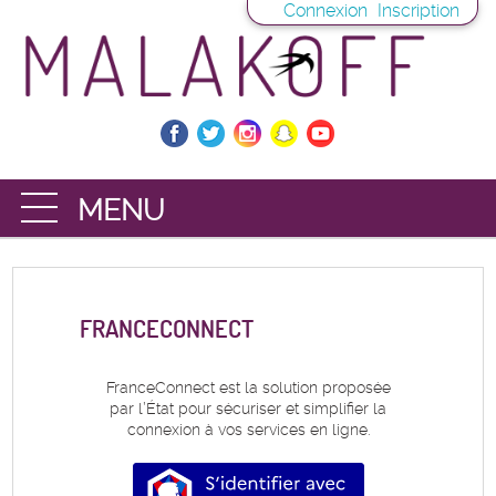
*
Connexion
Inscription
Ouvrir le menu
DÉMARCHES
MES DEMANDES
FRANCECONNECT
PORTE-DOCUMENTS
FranceConnect est la solution proposée
par l’État pour sécuriser et simplifier la
connexion à vos services en ligne.
S’identifier avec FranceConnec